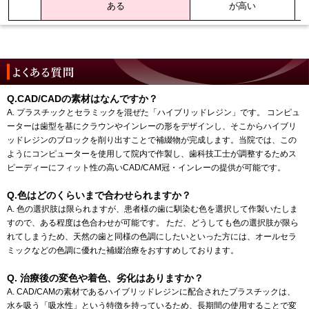
ある
が高い
Q.CAD/CADの素材はなんですか？
A. プラスチックとセラミックを混ぜた「ハイブリッドレジン」です。 コンピュ
ーターは歯型を基にクラウンやインレーの形をデザインし、そこからハイブリ
ッドレジンのブロックを削り出すことで補綴物が完成します。当院では、この
ようにコンピューターを使用して院内で作製し、歯科技工士が調整するためス
ピーディーにフィット性の高いCAD/CAM冠・インレーの提供が可能です。
Q.色はどのくらいまで合わせられますか？
A. 色の選択肢は限られますが、患者様の歯に馴染む色を選択して作製いたしま
すので、ある程度は色合わせが可能です。 ただ、どうしても色の選択肢が限ら
れてしまうため、天然の歯と同様の色調にしたいといった方には、オールセラ
ミックなどの色調に優れた補綴治療をおすすめしております。
Q. 治療後の変色や着色、劣化はありますか？
A. CAD/CAMの素材であるハイブリッドレジンに配合されたプラスチックは、
水を吸う「吸水性」という特徴を持っているため、長期間の使用することで変