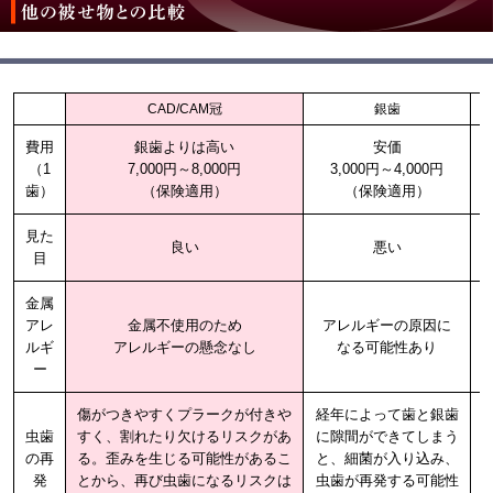
CAD/CAM冠
銀歯
費用
銀歯よりは高い
安価
（1
7,000円～8,000円
3,000円～4,000円
歯）
（保険適用）
（保険適用）
見た
良い
悪い
目
金属
アレ
金属不使用のため
アレルギーの原因に
ルギ
アレルギーの懸念なし
なる可能性あり
ー
傷がつきやすくプラークが付きや
経年によって歯と銀歯
虫歯
すく、割れたり欠けるリスクがあ
に隙間ができてしまう
の再
る。歪みを生じる可能性があるこ
と、細菌が入り込み、
発
とから、再び虫歯になるリスクは
虫歯が再発する可能性